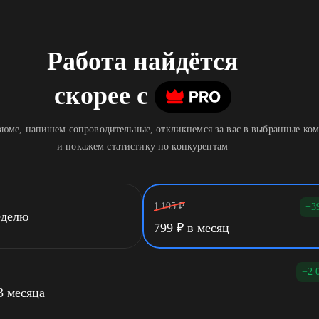
Работа найдётся
скорее
c
юме, напишем сопроводительные, откликнемся за вас в выбранные ко
и покажем статистику по конкурентам
1 195
₽
−3
еделю
799
₽
в месяц
−2 
3 месяца