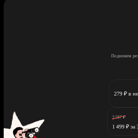
Поднимем рез
279
₽
в н
3 587
₽
1 499
₽
за 