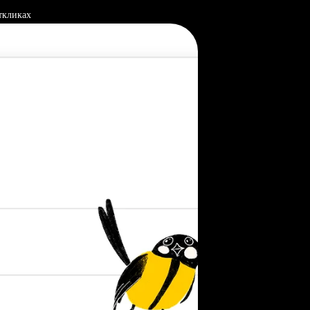
ткликах