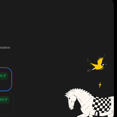
мпании
96
₽
088
₽