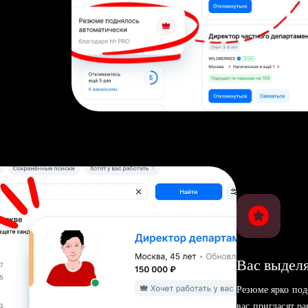
Вас выделя
Резюме ярко под
вас пригласят р