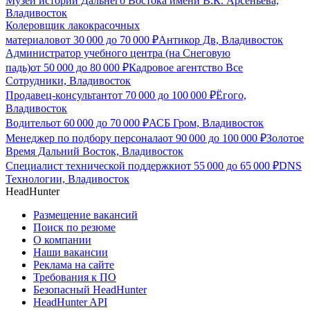
Музей истории Дальнего Востока имени В.К. Арсеньева,
Владивосток
Колеровщик лакокрасочных
материалов
от
30 000
до
70 000
₽
Антикор Дв, Владивосток
Администратор учебного центра (на Снеговую
падь)
от
50 000
до
80 000
₽
Кадровое агентство Все
Сотрудники, Владивосток
Продавец-консультант
от
70 000
до
100 000
₽
Ёгого,
Владивосток
Водитель
от
60 000
до
70 000
₽
АСБ Гром, Владивосток
Менеджер по подбору персонала
от
90 000
до
100 000
₽
Золотое
Время Дальний Восток, Владивосток
Специалист технической поддержки
от
55 000
до
65 000
₽
DNS
Технологии, Владивосток
HeadHunter
Размещение вакансий
Поиск по резюме
О компании
Наши вакансии
Реклама на сайте
Требования к ПО
Безопасный HeadHunter
HeadHunter API