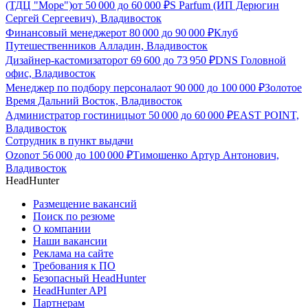
(ТДЦ "Море")
от
50 000
до
60 000
₽
S Parfum (ИП Дерюгин
Сергей Сергеевич), Владивосток
Финансовый менеджер
от
80 000
до
90 000
₽
Клуб
Путешественников Алладин, Владивосток
Дизайнер-кастомизатор
от
69 600
до
73 950
₽
DNS Головной
офис, Владивосток
Менеджер по подбору персонала
от
90 000
до
100 000
₽
Золотое
Время Дальний Восток, Владивосток
Администратор гостиницы
от
50 000
до
60 000
₽
EAST POINT,
Владивосток
Сотрудник в пункт выдачи
Ozon
от
56 000
до
100 000
₽
Тимошенко Артур Антонович,
Владивосток
HeadHunter
Размещение вакансий
Поиск по резюме
О компании
Наши вакансии
Реклама на сайте
Требования к ПО
Безопасный HeadHunter
HeadHunter API
Партнерам