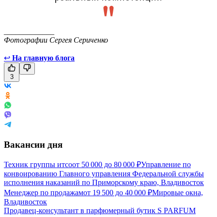
_____________
Фотографии Сергея Сериченко
↩
На главную блога
3
Вакансии дня
Техник группы итсо
от
50 000
до
80 000
₽
Управление по
конвоированию Главного управления Федеральной службы
исполнения наказаний по Приморскому краю, Владивосток
Менеджер по продажам
от
19 500
до
40 000
₽
Мировые окна,
Владивосток
Продавец-консультант в парфюмерный бутик S PARFUM