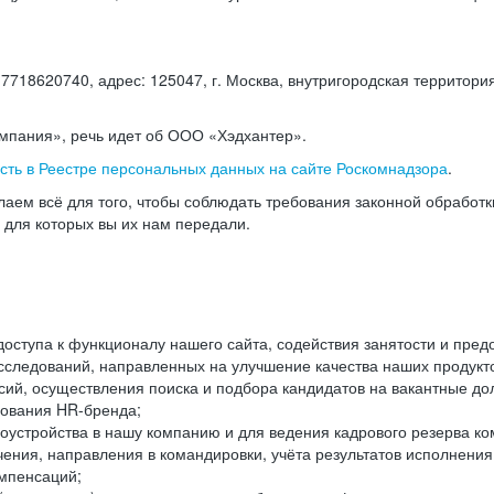
18620740, адрес: 125047, г. Москва, внутригородская территория
омпания», речь идет об ООО «Хэдхантер».
есть в Реестре персональных данных на сайте Роскомнадзора
.
аем всё для того, чтобы соблюдать требования законной обработ
, для которых вы их нам передали.
ступа к функционалу нашего сайта, содействия занятости и пред
следований, направленных на улучшение качества наших продуктов
ий, осуществления поиска и подбора кандидатов на вакантные дол
ования HR-бренда;
оустройства в нашу компанию и для ведения кадрового резерва ко
чения, направления в командировки, учёта результатов исполнени
омпенсаций;