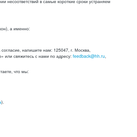
и несоответствий в самые короткие сроки устраняем
он), а именно:
ь согласие, напишите нам: 125047, г. Москва,
р» или свяжитесь с нами по адресу:
feedback@hh.ru
,
итаете, что мы:
а
).