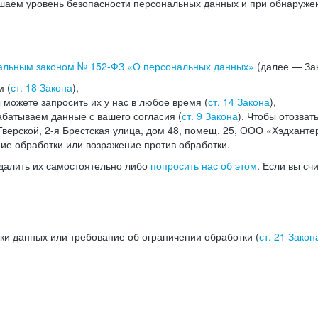
аем уровень безопасности персональных данных и при обнаружени
альным законом №
152-ФЗ
«О персональных данных»
(далее — Зак
м (
ст. 18 Закона
),
можете запросить их у нас в любое время (
ст. 14 Закона
),
абатываем данные с вашего согласия (
ст. 9 Закона
). Чтобы отозват
верской, 2-я Брестская улица, дом 48, помещ. 25, ООО «Хэдханте
ние обработки или возражение против обработки.
далить их самостоятельно либо
попросить нас об этом
. Если вы сч
ки данных или требование об ограничении обработки (
ст. 21 Закон