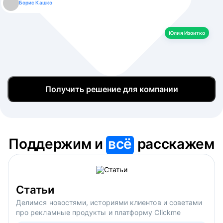
Борис Кашко
Юлия Изоитко
Александр Кулагин
Даниил Макаров
Екатерина Лазаренко
Юлия Изоитко
Получить решение для компании
Поддержим и
всё
расскажем
Статьи
Делимся новостями, историями клиентов и советами
про рекламные продукты и платформу Clickme