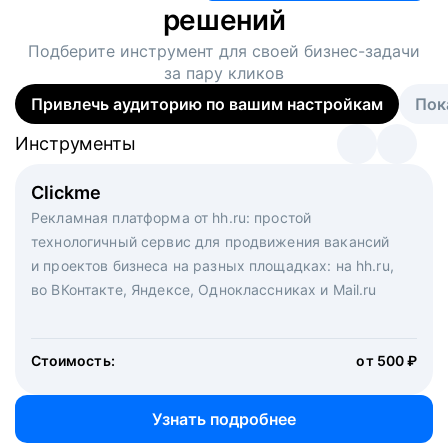
решений
Подберите инструмент для своей
бизнес-задачи
за пару кликов
Привлечь аудиторию по вашим настройкам
Пок
Инструменты
Инструменты
Инструменты
Виртуальный рекрутер
Clickme
Вакансия дня
Массовый подбор под ключ. Решите, сколько
Рекламная платформа от hh.ru: простой
Рекламный формат для вакансий на главной странице
кандидатов и когда вам нужно, и за дело возьмутся
технологичный сервис для продвижения вакансий
hh.ru. Увеличивает количество откликов
маркетологи, рекрутеры и проектные менеджеры
и проектов бизнеса на разных площадках: на hh.ru,
hh.ru с целым набором digital-инструментов
во ВКонтакте, Яндексе, Одноклассниках и Mail.ru
Стоимость:
от 200 000 ₽
Узнать подробнее
Стоимость:
от 500 ₽
Узнать подробнее
Узнать подробнее