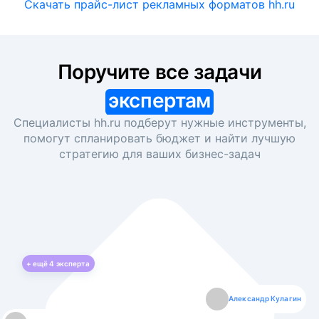
Скачать прайс-лист рекламных форматов hh.ru
Поручите все задачи
экспертам
Специалисты hh.ru подберут нужные инструменты,
помогут спланировать бюджет и найти лучшую
стратегию для ваших
бизнес-задач
+ ещё
4
эксперта
Екатерина Лазаренко
Александр Кулагин
Даниил Макаров
Борис Кашко
Юлия Изоитко