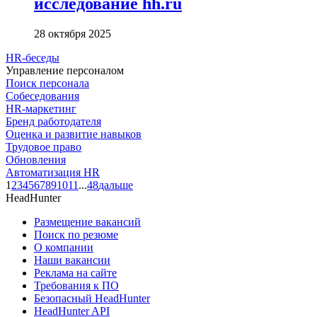
исследование hh.ru
28 октября 2025
HR-беседы
Управление персоналом
Поиск персонала
Собеседования
HR-маркетинг
Бренд работодателя
Оценка и развитие навыков
Трудовое право
Обновления
Автоматизация HR
1
2
3
4
5
6
7
8
9
10
11
...
48
дальше
HeadHunter
Размещение вакансий
Поиск по резюме
О компании
Наши вакансии
Реклама на сайте
Требования к ПО
Безопасный HeadHunter
HeadHunter API