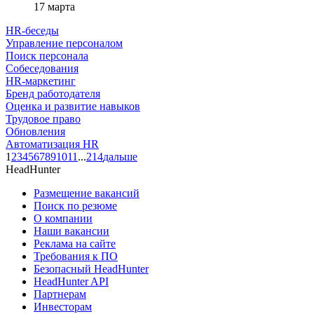
17 марта
HR-беседы
Управление персоналом
Поиск персонала
Собеседования
HR-маркетинг
Бренд работодателя
Оценка и развитие навыков
Трудовое право
Обновления
Автоматизация HR
1
2
3
4
5
6
7
8
9
10
11
...
214
дальше
HeadHunter
Размещение вакансий
Поиск по резюме
О компании
Наши вакансии
Реклама на сайте
Требования к ПО
Безопасный HeadHunter
HeadHunter API
Партнерам
Инвесторам