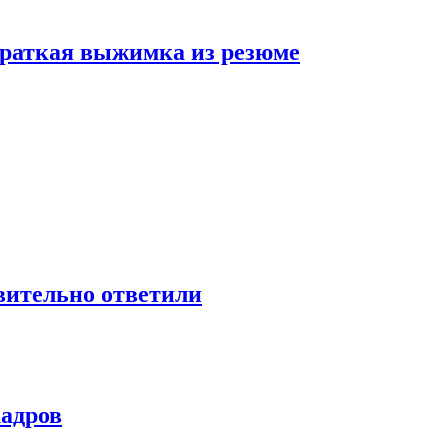
 краткая выжимка из резюме
твительно ответили
кадров