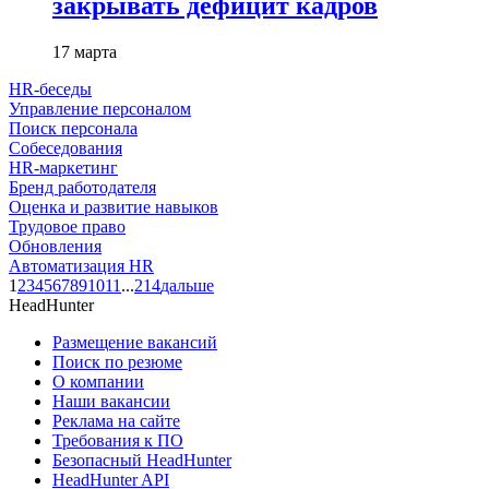
закрывать дефицит кадров
17 марта
HR-беседы
Управление персоналом
Поиск персонала
Собеседования
HR-маркетинг
Бренд работодателя
Оценка и развитие навыков
Трудовое право
Обновления
Автоматизация HR
1
2
3
4
5
6
7
8
9
10
11
...
214
дальше
HeadHunter
Размещение вакансий
Поиск по резюме
О компании
Наши вакансии
Реклама на сайте
Требования к ПО
Безопасный HeadHunter
HeadHunter API