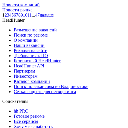
Новости компаний
Новости рынка
1
2
3
4
5
6
7
8
9
10
11
...
47
дальше
HeadHunter
Размещение вакансий
Поиск по резюме
О компании
Наши вакансии
Реклама на сайте
Требования к ПО
Безопасный HeadHunter
HeadHunter API
Партнерам
Инвесторам
Каталог компаний
Поиск по вакансиям во Владивостоке
Сетка: соцсеть для нетворкинга
Соискателям
hh PRO
Готовое резюме
Все сервисы
Хочу у вас работать