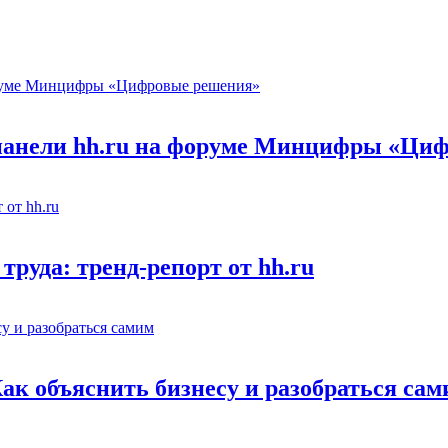
 панели hh.ru на форуме Минцифры «Ци
труда: тренд-репорт от hh.ru
Как объяснить бизнесу и разобраться са