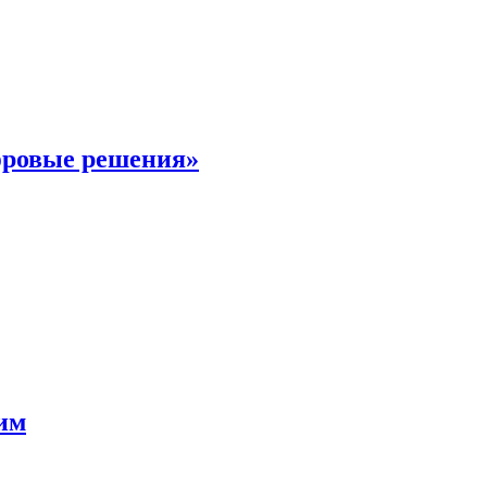
фровые решения»
мим