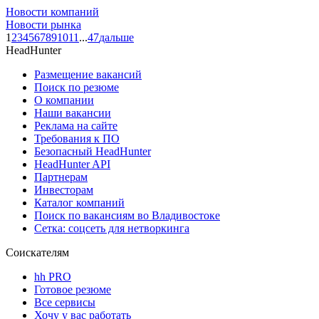
Новости компаний
Новости рынка
1
2
3
4
5
6
7
8
9
10
11
...
47
дальше
HeadHunter
Размещение вакансий
Поиск по резюме
О компании
Наши вакансии
Реклама на сайте
Требования к ПО
Безопасный HeadHunter
HeadHunter API
Партнерам
Инвесторам
Каталог компаний
Поиск по вакансиям во Владивостоке
Сетка: соцсеть для нетворкинга
Соискателям
hh PRO
Готовое резюме
Все сервисы
Хочу у вас работать