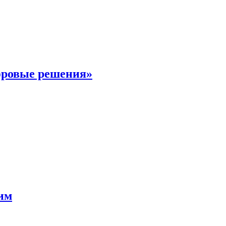
фровые решения»
мим