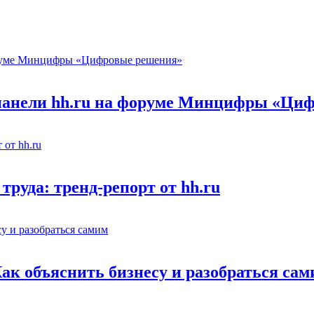
 панели hh.ru на форуме Минцифры «Ци
труда: тренд-репорт от hh.ru
Как объяснить бизнесу и разобраться са