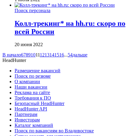
Поиск персонала
Колл-трекинг* на hh.ru: скоро по
всей России
20 июня 2022
В начало
6
7
8
9
10
11
12
13
14
15
16
...
54
дальше
HeadHunter
Размещение вакансий
Поиск по резюме
О компании
Наши вакансии
Реклама на сайте
Требования к ПО
Безопасный HeadHunter
HeadHunter API
Партнерам
Инвесторам
Каталог компаний
Поиск по вакансиям во Владивостоке