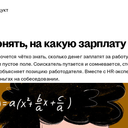
укт
онять, на какую зарплат
очется чётко знать, сколько денег заплатят за рабо
пустое поле. Соискатель путается и сомневается, ст
я объясняет позицию работодателя. Вместе с HR-эксп
еньгах на собеседовании.