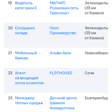
19
Водитель
МАГНИТ,
Зеленодольск
категории Е
Розничная сеть.
(35 км
Транспорт
от Казани)
20
Сотрудник
Ozon
Зеленодольск
склада
Производство
(35 км
от Казани)
21
Мобильный
Альфа-банк
Новосибирск
банкир
22
Агент
FLЭTHOUSE
Сочи
на входящий
поток клиентов
23
Менеджер
Детский центр
Екатеринбург
тёплых продаж
Шамиля
Ахмадуллина