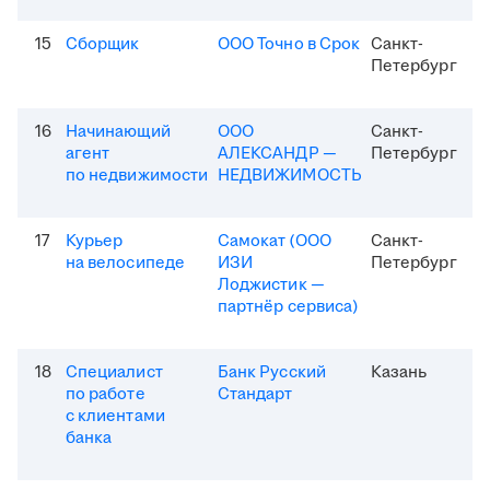
15
Сборщик
ООО Точно в Срок
Санкт-
Петербург
16
Начинающий
ООО
Санкт-
агент
АЛЕКСАНДР —
Петербург
по недвижимости
НЕДВИЖИМОСТЬ
17
Курьер
Самокат (ООО
Санкт-
на велосипеде
ИЗИ
Петербург
Лоджистик —
партнёр сервиса)
18
Специалист
Банк Русский
Казань
по работе
Стандарт
с клиентами
банка