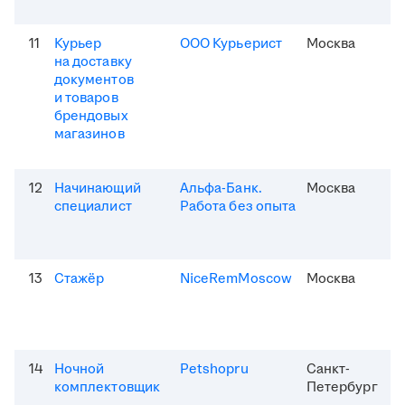
11
Курьер
ООО Курьерист
Москва
на доставку
документов
и товаров
брендовых
магазинов
12
Начинающий
Альфа-Банк.
Москва
специалист
Работа без опыта
13
Стажёр
NiceRemMoscow
Москва
14
Ночной
Petshopru
Санкт-
комплектовщик
Петербург