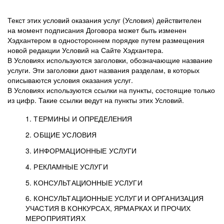
Текст этих условий оказания услуг (Условия) действителен
на момент подписания Договора может быть изменен
Хэдхантером в одностороннем порядке путем размещения
новой редакции Условий на Сайте Хэдхантера.
В Условиях используются заголовки, обозначающие название
услуги. Эти заголовки дают названия разделам, в которых
описываются условия оказания услуг.
В Условиях используются ссылки на пункты, состоящие только
из цифр. Такие ссылки ведут на пункты этих Условий.
1. ТЕРМИНЫ И ОПРЕДЕЛЕНИЯ
2. ОБЩИЕ УСЛОВИЯ
3. ИНФОРМАЦИОННЫЕ УСЛУГИ
1.1. Хэдхантер, или
Хэдхантер, ООО
4. РЕКЛАМНЫЕ УСЛУГИ
HeadHunter, или
«Хэдхантер», ИНН
2.1. Типы и статусы регистрации
5. КОНСУЛЬТАЦИОННЫЕ УСЛУГИ
Исполнитель
7718620740, адрес:
Типы регистрации
3.1. Предоставление доступа к базе данных
2.2. Активация услуг
6. КОНСУЛЬТАЦИОННЫЕ УСЛУГИ И ОРГАНИЗАЦИЯ
125047, г. Москва,
резюме с предложениями Соискателей
Описание и активация
УЧАСТИЯ В КОНКУРСАХ, ЯРМАРКАХ И ПРОЧИХ
2.1.1. Заказчику может быть присвоен один
4.0. Общие условия оказания рекламных услуг
внутригородская
о трудоустройстве с возможностью просмотра
МЕРОПРИЯТИЯХ
из Типов регистраций.
территория
4.0.1. Хэдхантер оказывает Заказчику услугу