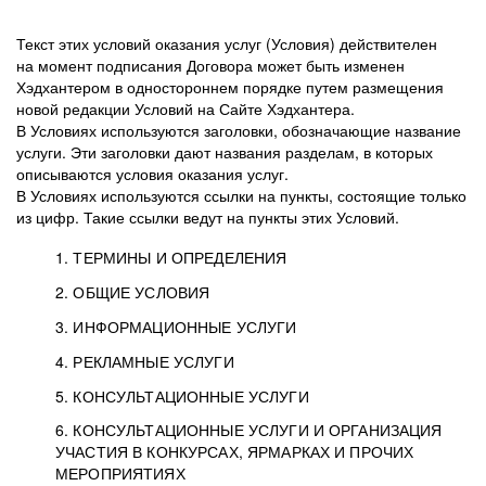
Текст этих условий оказания услуг (Условия) действителен
на момент подписания Договора может быть изменен
Хэдхантером в одностороннем порядке путем размещения
новой редакции Условий на Сайте Хэдхантера.
В Условиях используются заголовки, обозначающие название
услуги. Эти заголовки дают названия разделам, в которых
описываются условия оказания услуг.
В Условиях используются ссылки на пункты, состоящие только
из цифр. Такие ссылки ведут на пункты этих Условий.
1. ТЕРМИНЫ И ОПРЕДЕЛЕНИЯ
2. ОБЩИЕ УСЛОВИЯ
3. ИНФОРМАЦИОННЫЕ УСЛУГИ
1.1. Хэдхантер, или
Хэдхантер, ООО
4. РЕКЛАМНЫЕ УСЛУГИ
HeadHunter, или
«Хэдхантер», ИНН
2.1. Типы и статусы регистрации
5. КОНСУЛЬТАЦИОННЫЕ УСЛУГИ
Исполнитель
7718620740, адрес:
Типы регистрации
3.1. Предоставление доступа к базе данных
2.2. Активация услуг
6. КОНСУЛЬТАЦИОННЫЕ УСЛУГИ И ОРГАНИЗАЦИЯ
125047, г. Москва,
резюме с предложениями Соискателей
Описание и активация
УЧАСТИЯ В КОНКУРСАХ, ЯРМАРКАХ И ПРОЧИХ
2.1.1. Заказчику может быть присвоен один
4.0. Общие условия оказания рекламных услуг
внутригородская
о трудоустройстве с возможностью просмотра
МЕРОПРИЯТИЯХ
из Типов регистраций.
территория
4.0.1. Хэдхантер оказывает Заказчику услугу