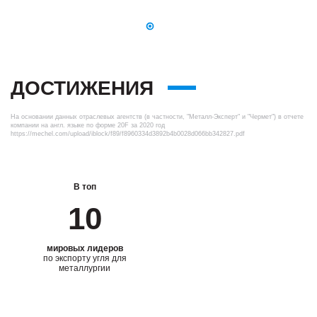
ДОСТИЖЕНИЯ
На основании данных отраслевых агентств (в частности, "Металл-Эксперт" и "Чермет") в отчете
компании на англ. языке по форме 20F за 2020 год
https://mechel.com/upload/iblock/f89/f8960334d3892b4b0028d066bb342827.pdf
В топ
В России
10
№2
мировых лидеров
по производству
по экспорту угля для
коксующегося угля
металлургии