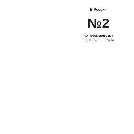
В России
В России
№1
№2
по производству
по производству
спецсталей и сплавов
сортового проката
В России
№2
>70
по производству
стран-потребителей
метизов
продукции