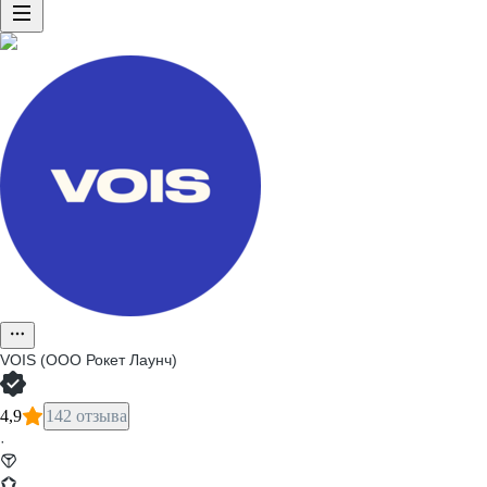
VOIS (ООО Рокет Лаунч)
4,9
142 отзыва
·