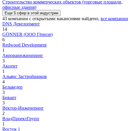
Строительство коммерческих объектов (торговые площади,
офисные здания)
Еще
5
сфер
в этой индустрии
43
компании с открытыми вакансиями
найдено,
все компании
DNS Девелопмент
14
GÖNNER (ООО Гённэр)
6
Redwood Development
1
Аврораинжиниринг
3
Акцент
1
Альянс Застройщиков
4
Бельведер
3
Биварт
3
Вектор-Инженеринг
2
ВладПроектГрупп
1
Восток 1