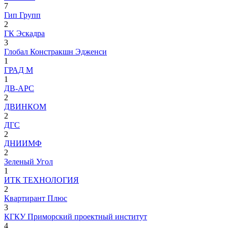
7
Гип Групп
2
ГК Эскадра
3
Глобал Констракшн Эдженси
1
ГРАД М
1
ДВ-АРС
2
ДВИНКОМ
2
ДГС
2
ДНИИМФ
2
Зеленый Угол
1
ИТК ТЕХНОЛОГИЯ
2
Квартирант Плюс
3
КГКУ Приморский проектный институт
4