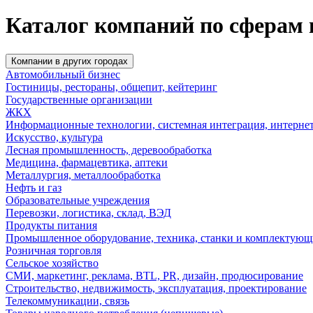
Каталог компаний по сферам 
Компании в других городах
Автомобильный бизнес
Гостиницы, рестораны, общепит, кейтеринг
Государственные организации
ЖКХ
Информационные технологии, системная интеграция, интерне
Искусство, культура
Лесная промышленность, деревообработка
Медицина, фармацевтика, аптеки
Металлургия, металлообработка
Нефть и газ
Образовательные учреждения
Перевозки, логистика, склад, ВЭД
Продукты питания
Промышленное оборудование, техника, станки и комплектующ
Розничная торговля
Сельское хозяйство
СМИ, маркетинг, реклама, BTL, PR, дизайн, продюсирование
Строительство, недвижимость, эксплуатация, проектирование
Телекоммуникации, связь