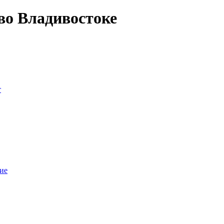
во Владивостоке
т
ие