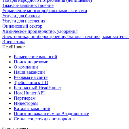
Товары народного потребления (непищевые)
Тяжелое машиностроение
Управление многопрофильными активами
Услуги для бизнеса
Услуги для населения
Финансовый сектор
Химическое производство, удобрения
Электроника, приборостроение, бытовая техника, компьютеры 
Энергетика
HeadHunter
Размещение вакансий
Поиск по резюме
О компании
Наши вакансии
Реклама на сайте
Требования к ПО
Безопасный HeadHunter
HeadHunter API
Партнерам
Инвесторам
Каталог компаний
Поиск по вакансиям во Владивостоке
Сетка: соцсеть для нетворкинга
Соискателям