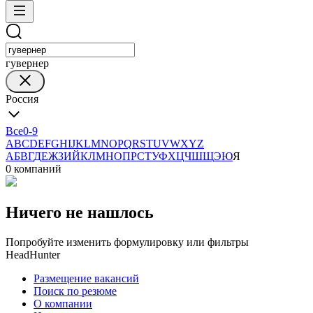
гувернер
Россия
Все
0-9
A
B
C
D
E
F
G
H
I
J
K
L
M
N
O
P
Q
R
S
T
U
V
W
X
Y
Z
А
Б
В
Г
Д
Е
Ж
З
И
Й
К
Л
М
Н
О
П
Р
С
Т
У
Ф
Х
Ц
Ч
Ш
Щ
Э
Ю
Я
0 компаний
Ничего не нашлось
Попробуйте изменить формулировку или фильтры
HeadHunter
Размещение вакансий
Поиск по резюме
О компании