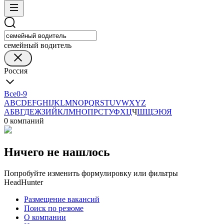
семейный водитель
Россия
Все
0-9
A
B
C
D
E
F
G
H
I
J
K
L
M
N
O
P
Q
R
S
T
U
V
W
X
Y
Z
А
Б
В
Г
Д
Е
Ж
З
И
Й
К
Л
М
Н
О
П
Р
С
Т
У
Ф
Х
Ц
Ч
Ш
Щ
Э
Ю
Я
0 компаний
Ничего не нашлось
Попробуйте изменить формулировку или фильтры
HeadHunter
Размещение вакансий
Поиск по резюме
О компании