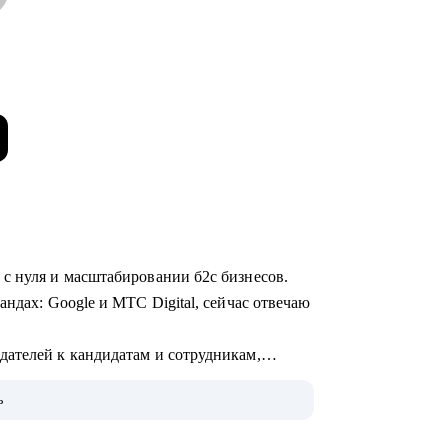
 с нуля и масштабировании б2с бизнесов.
андах: Google и МТС Digital, сейчас отвечаю
ателей к кандидатам и сотрудникам,
ь
 AI и ML.
в уделяю бизнес-моделям: делюсь опытом их