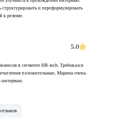
жно улучшить в прохождении интервью.
ь структурировать и переформулировать
й к резюме.
5.0
бизнесов в сегменте HR-tech. Требовался
печатления положительные, Марина очень
с-интервью.
 отзывов