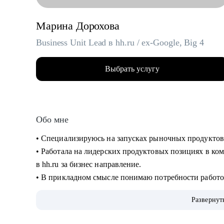
Марина Дорохова
Business Unit Lead в hh.ru / ex-Google, Big 4
Выбрать услугу
Обо мне
• Специализируюсь на запусках рыночных продуктов
• Работала на лидерских продуктовых позициях в ком
в hh.ru за бизнес направление.
• В прикладном смысле понимаю потребности работод
благодаря опыту в индустрии HrTech.
Развернут
• Применяю в работе прикладные навыки и знания в
• Большое внимание в менторстве и прокачке навыко