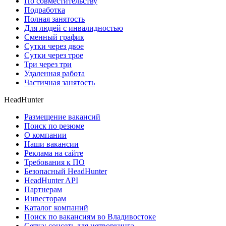
По совместительству
Подработка
Полная занятость
Для людей с инвалидностью
Сменный график
Сутки через двое
Сутки через трое
Три через три
Удаленная работа
Частичная занятость
HeadHunter
Размещение вакансий
Поиск по резюме
О компании
Наши вакансии
Реклама на сайте
Требования к ПО
Безопасный HeadHunter
HeadHunter API
Партнерам
Инвесторам
Каталог компаний
Поиск по вакансиям во Владивостоке
Сетка: соцсеть для нетворкинга