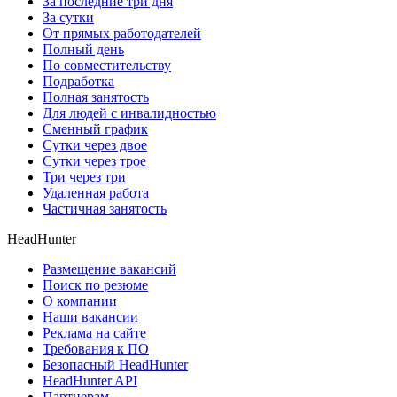
За последние три дня
За сутки
От прямых работодателей
Полный день
По совместительству
Подработка
Полная занятость
Для людей с инвалидностью
Сменный график
Сутки через двое
Сутки через трое
Три через три
Удаленная работа
Частичная занятость
HeadHunter
Размещение вакансий
Поиск по резюме
О компании
Наши вакансии
Реклама на сайте
Требования к ПО
Безопасный HeadHunter
HeadHunter API
Партнерам