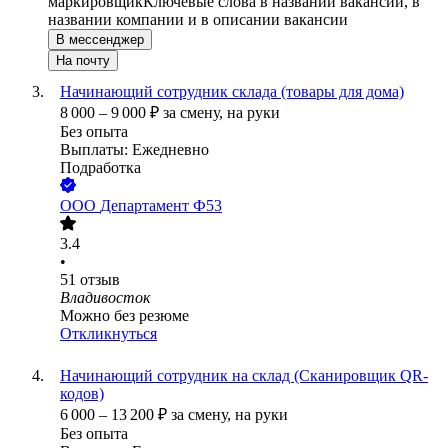
маркировщик
Ключевые слова в названии вакансии, в
названии компании и в описании вакансии
В мессенджер
На почту
Начинающий сотрудник склада (товары для дома)
8 000
–
9 000
₽
за смену,
на руки
Без опыта
Выплаты: Ежедневно
Подработка
ООО
Департамент Ф53
3.4
•
51
отзыв
Владивосток
Можно без резюме
Откликнуться
Начинающий сотрудник на склад (Сканировщик QR-
кодов)
6 000
–
13 200
₽
за смену,
на руки
Без опыта