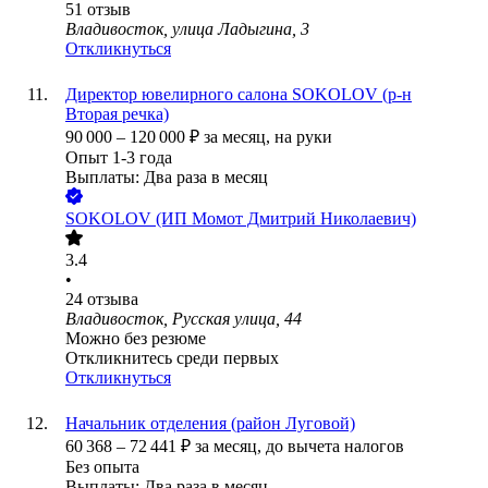
51
отзыв
Владивосток, улица Ладыгина, 3
Откликнуться
Директор ювелирного салона SOKOLOV (р-н
Вторая речка)
90 000
–
120 000
₽
за месяц,
на руки
Опыт 1-3 года
Выплаты: Два раза в месяц
SOKOLOV (ИП Момот Дмитрий Николаевич)
3.4
•
24
отзыва
Владивосток, Русская улица, 44
Можно без резюме
Откликнитесь среди первых
Откликнуться
Начальник отделения (район Луговой)
60 368
–
72 441
₽
за месяц,
до вычета налогов
Без опыта
Выплаты: Два раза в месяц