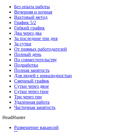
Без опыта работы
Вечерняя и ночная
Вахтовый метод
График 5/2
Гибкий график
Два через два
За последние три дня
За сутки
От прямых работодателей
Полный день
По совместительству
Подработка
Полная занятость
Для людей с инвалидностью
Сменный график
Сутки через двое
Сутки через трое
Три через три
Удаленная работа
Частичная занятость
HeadHunter
Размещение вакансий