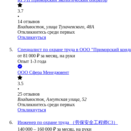
3.7
•
14
отзывов
Владивосток, улица Тухачевского, 48А
Откликнитесь среди первых
Откликнуться
Специалист по охране труда в ООО "Приморский конд
от
81 000
₽
за месяц,
на руки
Опыт 1-3 года
ООО
Сфера Менеджмент
3.5
•
25
отзывов
Владивосток, Алеутская улица, 52
Откликнитесь среди первых
Откликнуться
Инженер по охране труда （劳保安全工程师С3）
140 000
–
160 000
₽
за месяц,
на руки