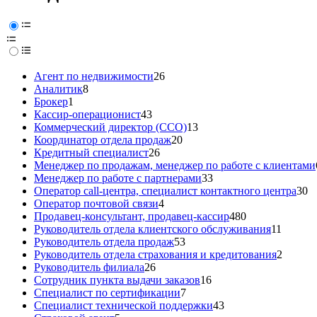
Агент по недвижимости
26
Аналитик
8
Брокер
1
Кассир-операционист
43
Коммерческий директор (CCO)
13
Координатор отдела продаж
20
Кредитный специалист
26
Менеджер по продажам, менеджер по работе с клиентами
Менеджер по работе с партнерами
33
Оператор call-центра, специалист контактного центра
30
Оператор почтовой связи
4
Продавец-консультант, продавец-кассир
480
Руководитель отдела клиентского обслуживания
11
Руководитель отдела продаж
53
Руководитель отдела страхования и кредитования
2
Руководитель филиала
26
Сотрудник пункта выдачи заказов
16
Специалист по сертификации
7
Специалист технической поддержки
43