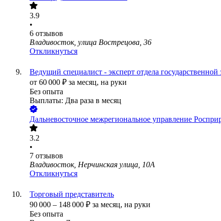
3.9
•
6
отзывов
Владивосток, улица Вострецова, 36
Откликнуться
Ведущий специалист - эксперт отдела государственной
от
60 000
₽
за месяц,
на руки
Без опыта
Выплаты: Два раза в месяц
Дальневосточное межрегиональное управление Роспри
3.2
•
7
отзывов
Владивосток, Нерчинская улица, 10А
Откликнуться
Торговый представитель
90 000
–
148 000
₽
за месяц,
на руки
Без опыта