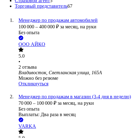
Страховой агент
5
Торговый представитель
67
Менеджер по продажам автомобилей
100 000
–
400 000
₽
за месяц,
на руки
Без опыта
ООО
АЙКО
5.0
•
2
отзыва
Владивосток, Светланская улица, 165А
Можно без резюме
Откликнуться
Менеджер по продажам в магазин (3-4 дня в неделю)
70 000
–
100 000
₽
за месяц,
на руки
Без опыта
Выплаты: Два раза в месяц
VARKA
5.0