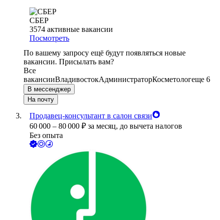
СБЕР
3574
активные вакансии
Посмотреть
По вашему запросу ещё будут появляться новые
вакансии. Присылать вам?
Все
вакансии
Владивосток
Администратор
Косметолог
еще 6
В мессенджер
На почту
Продавец-консультант в салон связи
60 000
–
80 000
₽
за месяц,
до вычета налогов
Без опыта