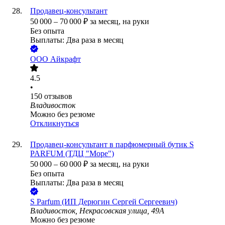
Продавец-консультант
50 000
–
70 000
₽
за месяц,
на руки
Без опыта
Выплаты: Два раза в месяц
ООО
Айкрафт
4.5
•
150
отзывов
Владивосток
Можно без резюме
Откликнуться
Продавец-консультант в парфюмерный бутик S
PARFUM (ТДЦ "Море")
50 000
–
60 000
₽
за месяц,
на руки
Без опыта
Выплаты: Два раза в месяц
S Parfum (ИП Дерюгин Сергей Сергеевич)
Владивосток, Некрасовская улица, 49А
Можно без резюме