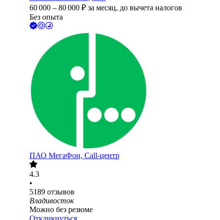
60 000
–
80 000
₽
за месяц,
до вычета налогов
Без опыта
ПАО
МегаФон, Call-центр
4.3
•
5189
отзывов
Владивосток
Можно без резюме
Откликнуться