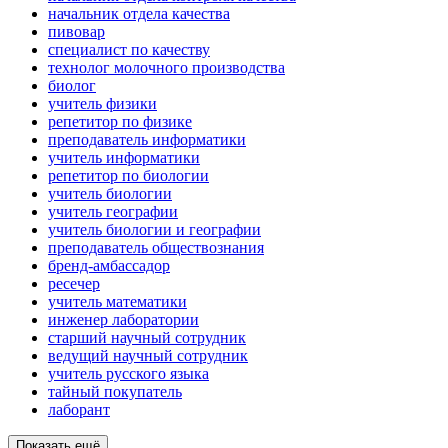
начальник отдела качества
пивовар
специалист по качеству
технолог молочного производства
биолог
учитель физики
репетитор по физике
преподаватель информатики
учитель информатики
репетитор по биологии
учитель биологии
учитель географии
учитель биологии и географии
преподаватель обществознания
бренд-амбассадор
ресечер
учитель математики
инженер лаборатории
старший научный сотрудник
ведущий научный сотрудник
учитель русского языка
тайный покупатель
лаборант
Показать ещё