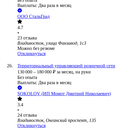
Без опыта
Выплаты: Два раза в месяц
ООО
СтальГрад
4.7
•
23
отзыва
Владивосток, улица Фанзавод, 1с3
Можно без резюме
Откликнуться
Территориальный управляющий розничной сети
130 000
–
180 000
₽
за месяц,
на руки
Без опыта
Выплаты: Два раза в месяц
SOKOLOV (ИП Момот Дмитрий Николаевич)
3.4
•
24
отзыва
Владивосток, Океанский проспект, 135
Откликнуться