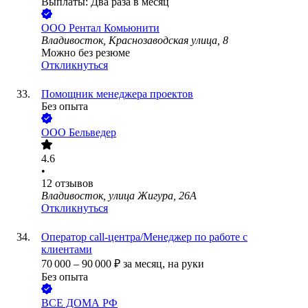
Выплаты: Два раза в месяц
ООО
Рентал Комьюнити
Владивосток, Краснозаводская улица, 8
Можно без резюме
Откликнуться
Помощник менеджера проектов
Без опыта
ООО
Бельведер
4.6
•
12
отзывов
Владивосток, улица Жигура, 26А
Откликнуться
Оператор call-центра/Менеджер по работе с
клиентами
70 000
–
90 000
₽
за месяц,
на руки
Без опыта
ВСЕ ДОМА РФ