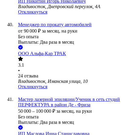
ИП
Никитин Игорь Николаевич
Владивосток, Днепровский переулок, 4А
Откликнуться
Менеджер по прокату автомобилей
от
90 000
₽
за месяц,
на руки
Без опыта
Выплаты: Два раза в месяц
ООО
Альфа-Кар ТРАК
3.1
•
24
отзыва
Владивосток, Иманская улица, 10
Откликнуться
Мастер лазерной эпиляции/Ученик в сеть студий
ПЕРФЕКТУРА в район Де - Фриза
50 000
–
100 000
₽
за месяц,
на руки
Без опыта
Выплаты: Два раза в месяц
ИП
Маслова Инна Станиславовна