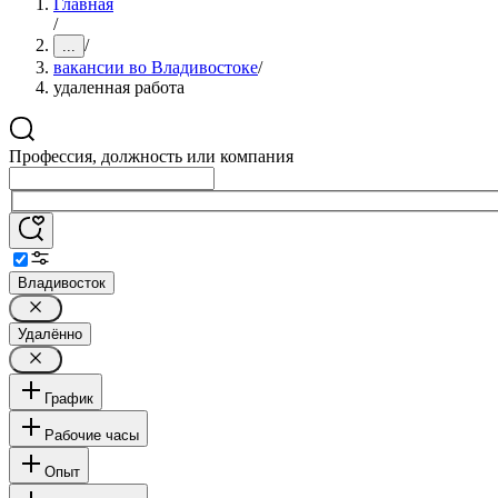
Главная
/
/
...
вакансии во Владивостоке
/
удаленная работа
Профессия, должность или компания
Владивосток
Удалённо
График
Рабочие часы
Опыт