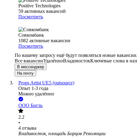
Positive Technologies
59
активных вакансий
Посмотреть
Совкомбанк
1082
активные вакансии
Посмотреть
По вашему запросу ещё будут появляться новые вакансии
Все вакансии
Удалённо
Владивосток
Ключевые слова в наз
В мессенджер
На почту
Props Artist UE5 (outsource)
Опыт 1-3 года
Можно удалённо
ООО
Бигль
2.2
•
4
отзыва
Владивосток, площадь Борцов Революции